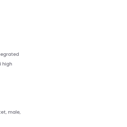
ntegrated
i high
ket, male,