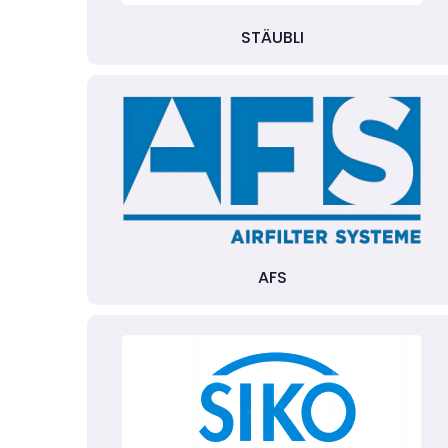
STÄUBLI
AFS