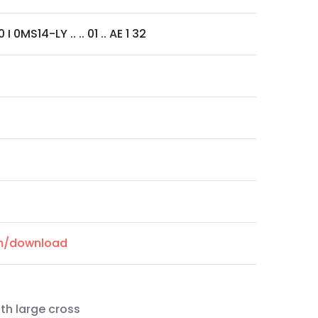
 0MS14-LY .. .. 01 .. AE 1 32
om/download
th large cross