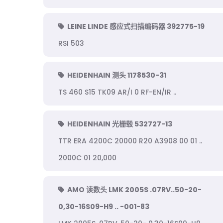
LEINE LINDE 感应式扫描编码器 392775-19
RSI 503
HEIDENHAIN 测头 1178530-31
TS 460 S15 TK09 AR/I 0 RF-EN/IR ..
HEIDENHAIN 光栅毂 532727-13
TTR ERA 4200C 20000 R20 A3908 00 01 ..
2000C 01 20,000
AMO 读数头 LMK 2005S .07RV..50-20-
0,30-16S09-H9 .. -001-83