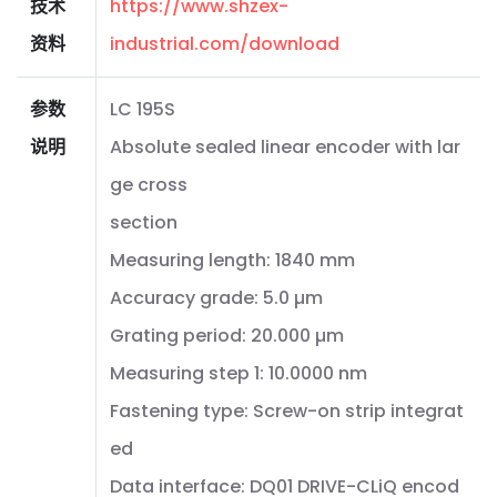
技术
https://www.shzex-
资料
industrial.com/download
参数
LC 195S
说明
Absolute sealed linear encoder with lar
ge cross
section
Measuring length: 1840 mm
Accuracy grade: 5.0 µm
Grating period: 20.000 µm
Measuring step 1: 10.0000 nm
Fastening type: Screw-on strip integrat
ed
Data interface: DQ01 DRIVE-CLiQ encod