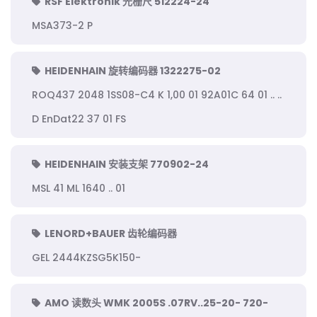
RSF Elektronik 光栅尺 512224-24
MSA373-2 P
HEIDENHAIN 旋转编码器 1322275-02
ROQ437 2048 1SS08-C4 K 1,00 01 92A01C 64 01 .. ..
D EnDat22 37 01 FS
HEIDENHAIN 安装支架 770902-24
MSL 41 ML 1640 .. 01
LENORD+BAUER 齿轮编码器
GEL 2444KZSG5K150-
AMO 读数头 WMK 2005S .07RV..25-20- 720-