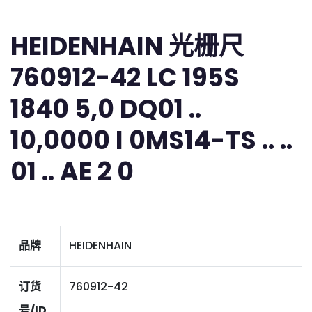
HEIDENHAIN 光栅尺
760912-42 LC 195S
1840 5,0 DQ01 ..
10,0000 I 0MS14-TS .. ..
01 .. AE 2 0
品牌
HEIDENHAIN
订货
760912-42
号/ID