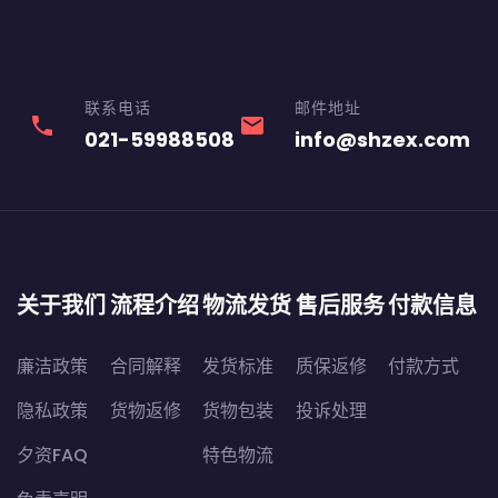
联系电话
邮件地址
phone
email
021-59988508
info@shzex.com
关于我们
流程介绍
物流发货
售后服务
付款信息
廉洁政策
合同解释
发货标准
质保返修
付款方式
隐私政策
货物返修
货物包装
投诉处理
夕资FAQ
特色物流