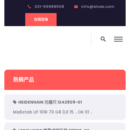
021-59988508
info@shzex.com
phone
email
在线咨询
search
热销产品
HEIDENHAIN 光栅尺 1242809-01
Maßstab LIF 101R 70 G8 3,0 15 .. OK 01 ..