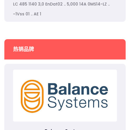
LC 485 1140 3,0 EnDat02 .. 5,000 14A 0MS14-LZ ..
~1Vss 01 .. AE 1
热销品牌