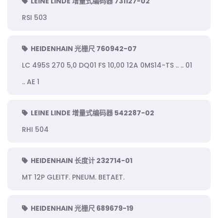
LEINE LINDE 增量式编码器 731127-02
RSI 503
HEIDENHAIN 光栅尺 760942-07
LC 495S 270 5,0 DQ01 FS 10,00 12A 0MS14-TS .. .. 01
.. AE 1
LEINE LINDE 增量式编码器 542287-02
RHI 504
HEIDENHAIN 长度计 232714-01
MT 12P GLEITF. PNEUM. BETAET.
HEIDENHAIN 光栅尺 689679-19