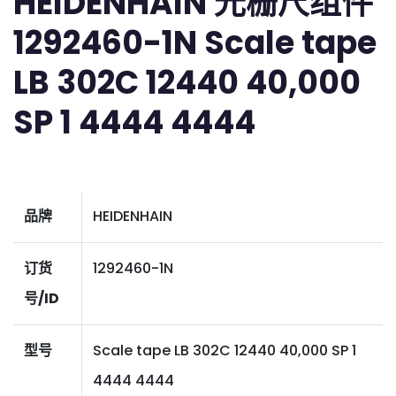
HEIDENHAIN 光栅尺组件
1292460-1N Scale tape
LB 302C 12440 40,000
SP 1 4444 4444
品牌
HEIDENHAIN
订货
1292460-1N
号/ID
型号
Scale tape LB 302C 12440 40,000 SP 1
4444 4444